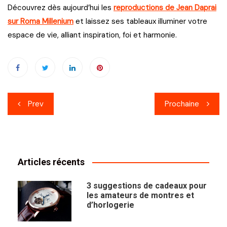
Découvrez dès aujourd’hui les
reproductions de Jean Daprai
sur Roma Millenium
et laissez ses tableaux illuminer votre
espace de vie, alliant inspiration, foi et harmonie.
Navigation
Prev
Prochaine
de
l’article
Articles récents
3 suggestions de cadeaux pour
les amateurs de montres et
d’horlogerie